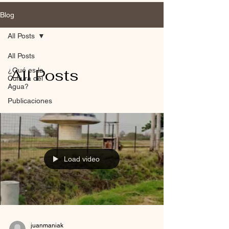
Blog
All Posts
All Posts
All Posts
¿Qué es la
Cultura del
Agua?
Publicaciones
Load video
juanmaniak